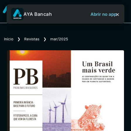
×
AYA Bancah
Abrir no app
Sobre o Aya Bancah
Início
❯
Revistas
❯
mar/2025
Início
Revistas
Jornais
Notícias