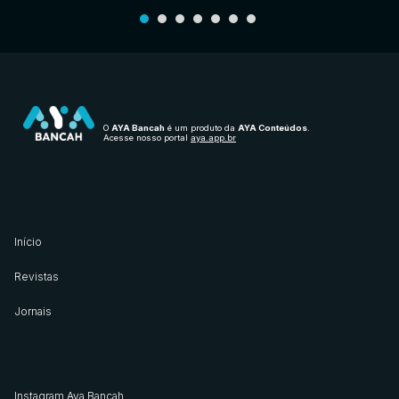
O
AYA Bancah
é um produto da
AYA Conteúdos
.
Acesse nosso portal
aya.app.br
Início
Revistas
Jornais
Instagram Aya Bancah