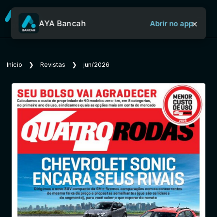
×
AYA Bancah
Abrir no app
Sobre o Aya Bancah
Início
❯
Revistas
❯
jun/2026
Início
Revistas
Jornais
Notícias