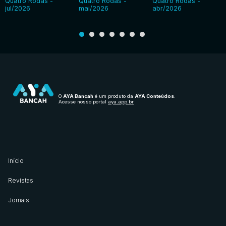
Quatro Rodas -
Quatro Rodas -
Quatro Rodas -
jul/2026
mai/2026
abr/2026
O
AYA Bancah
é um produto da
AYA Conteúdos
.
Acesse nosso portal
aya.app.br
Início
Revistas
Jornais