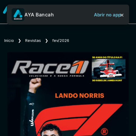
×
AYA Bancah
Abrir no app
Sobre o Aya Bancah
Início
❯
Revistas
❯
fev/2026
Início
Revistas
Jornais
Notícias