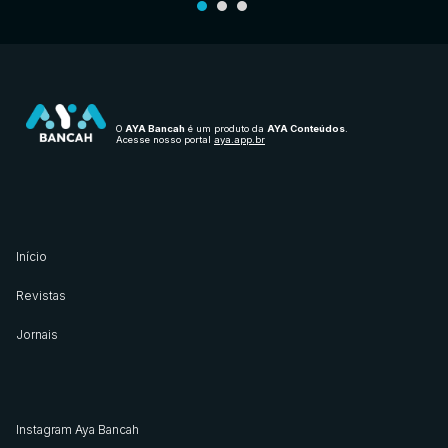
O
AYA Bancah
é um produto da
AYA Conteúdos
.
Acesse nosso portal
aya.app.br
Início
Revistas
Jornais
Instagram Aya Bancah