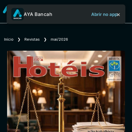
×
AYA Bancah
Abrir no app
Sobre o Aya Bancah
Início
❯
Revistas
❯
mai/2026
Início
Revistas
Jornais
Notícias