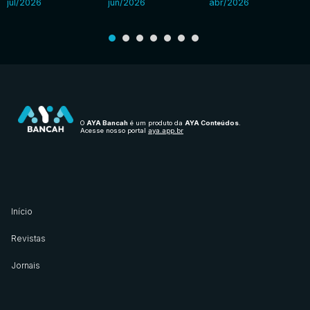
jul/2026
jun/2026
abr/2026
O
AYA Bancah
é um produto da
AYA Conteúdos
.
Acesse nosso portal
aya.app.br
Início
Revistas
Jornais