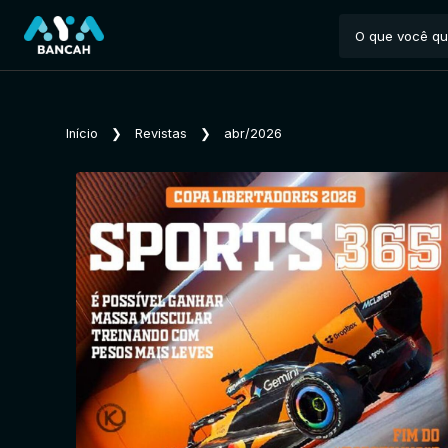
Início
❯
Revistas
❯
abr/2026