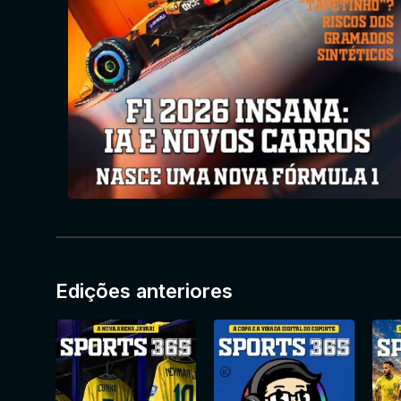
Edições anteriores