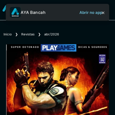
×
AYA Bancah
Abrir no app
Sobre o Aya Bancah
Início
❯
Revistas
❯
abr/2026
Início
Revistas
Jornais
Notícias