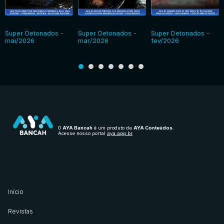
Super Detonados -
Super Detonados -
Super Detonados -
mai/2026
mar/2026
fev/2026
O
AYA Bancah
é um produto da
AYA Conteúdos
.
Acesse nosso portal
aya.app.br
Início
Revistas