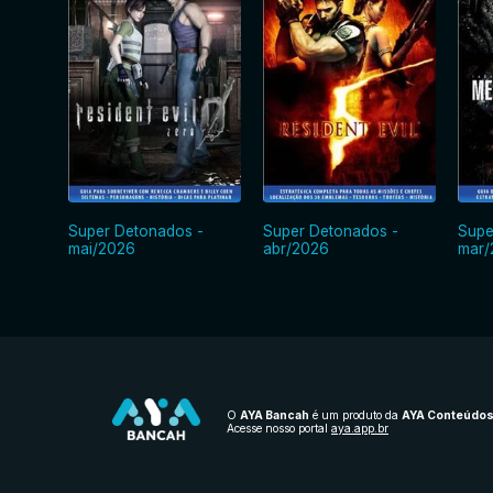
Super Detonados -
Super Detonados -
Supe
mai/2026
abr/2026
mar/
O
AYA Bancah
é um produto da
AYA Conteúdo
Acesse nosso portal
aya.app.br