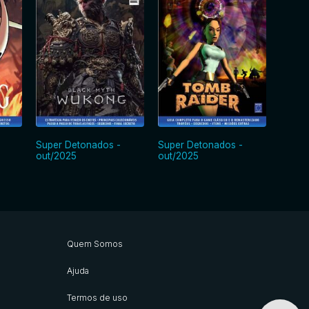
Super Detonados -
Super Detonados -
Super
out/2025
out/2025
out/2
Quem Somos
Ajuda
Termos de uso