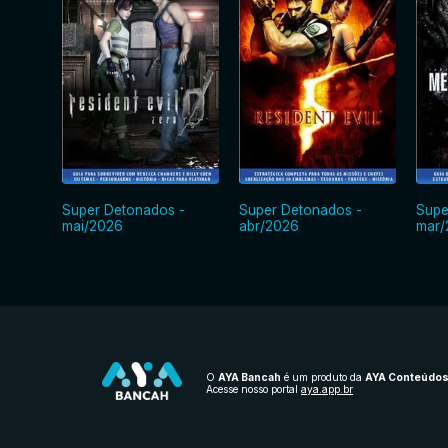
Super Detonados -
Super Detonados -
Supe
mai/2026
abr/2026
mar/
O
AYA Bancah
é um produto da
AYA Conteúdo
Acesse nosso portal
aya.app.br