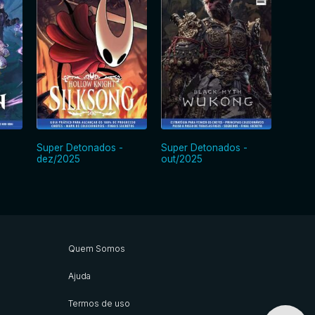
Super Detonados -
Super Detonados -
Super
dez/2025
out/2025
out/2
Quem Somos
Ajuda
Termos de uso