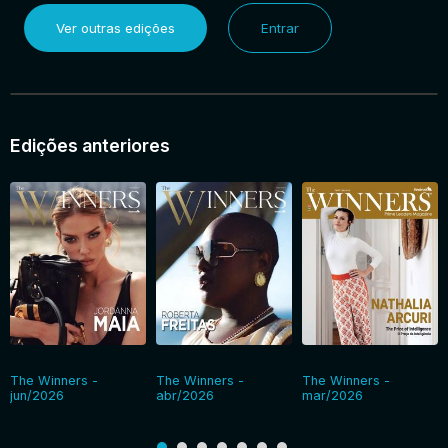
Ver outras edições
Entrar
Edições anteriores
The Winners -
The Winners -
The Winners -
jun/2026
abr/2026
mar/2026