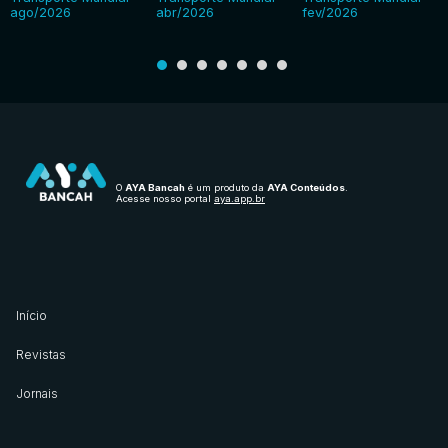
ago/2026
abr/2026
fev/2026
O
AYA Bancah
é um produto da
AYA Conteúdos
.
Acesse nosso portal
aya.app.br
Início
Revistas
Jornais