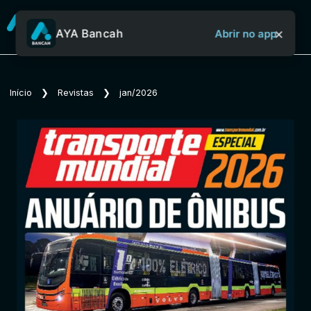
×
AYA Bancah
Abrir no app
Sobre o Aya Bancah
Início
❯
Revistas
❯
jan/2026
Início
Revistas
Jornais
Notícias