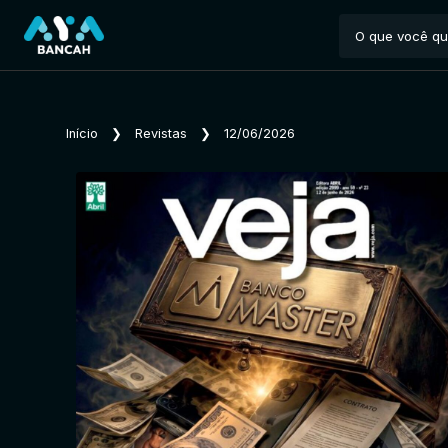
Início
❯
Revistas
❯
12/06/2026