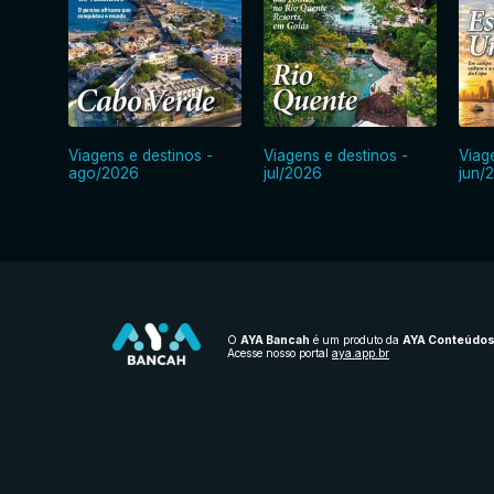
Viagens e destinos -
Viagens e destinos -
Viag
ago/2026
jul/2026
jun/
O
AYA Bancah
é um produto da
AYA Conteúdo
Acesse nosso portal
aya.app.br