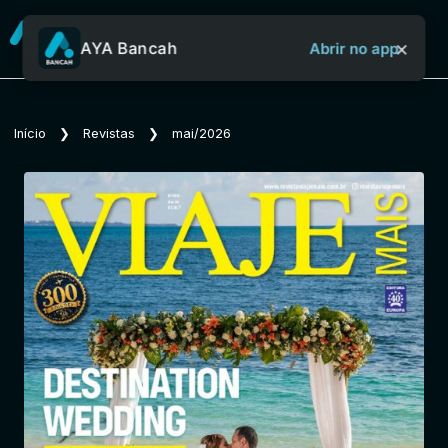
×
AYA Bancah
Abrir no app
Sobre o Aya Bancah
Início
❯
Revistas
❯
mai/2026
Início
Revistas
Jornais
Notícias