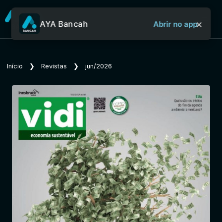
×
AYA Bancah
Abrir no app
Sobre o Aya Bancah
Início
❯
Revistas
❯
jun/2026
Início
Revistas
Jornais
Notícias