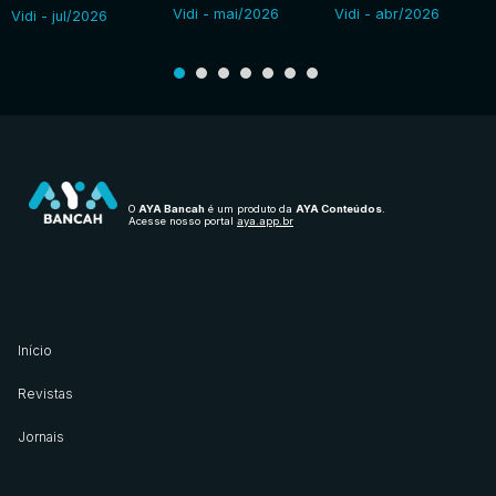
Vidi - mai/2026
Vidi - abr/2026
Vidi - jul/2026
O
AYA Bancah
é um produto da
AYA Conteúdos
.
Acesse nosso portal
aya.app.br
Início
Revistas
Jornais