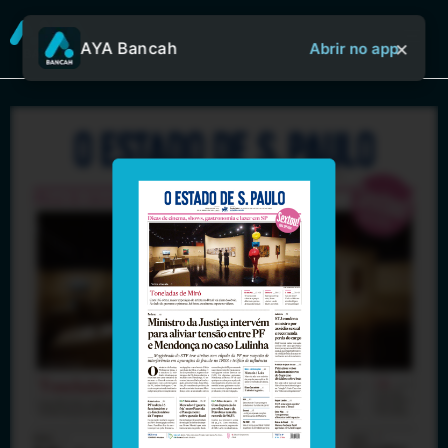
×
AYA Bancah
Abrir no app
Sobre o Aya Bancah
Início
Revistas
Jornais
Notícias