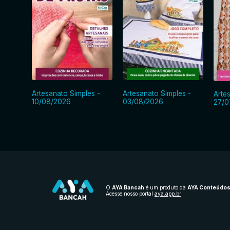
Artesanato Simples -
Artesanato Simples -
Arte
10/08/2026
03/08/2026
27/0
O
AYA Bancah
é um produto da
AYA Conteúdo
Acesse nosso portal
aya.app.br