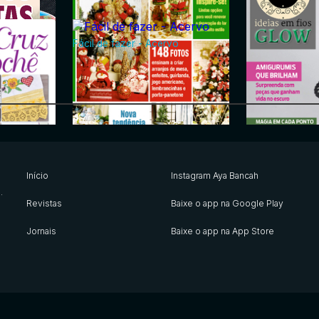
Fácil de fazer - Acervo
lhos
Barrados em Crochê - Arte com
Bonecas de Pan
as Mãos
Mãos
Ideias Em Fios 
Trabalhos Artesanais
Início
Instagram Aya Bancah
s
.
Revistas
Baixe o app na Google Play
Jornais
Baixe o app na App Store
cervo