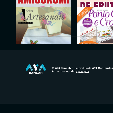
Applique - Arte com as Mãos
Aprenda e Faça Traba
Manuais
Mega Artesanato
Artesanato Simples
O
AYA Bancah
é um produto da
AYA Conteúdo
Acesse nosso portal
aya.app.br
Ideias Criativas Artesanais
Arte com as mãos - A