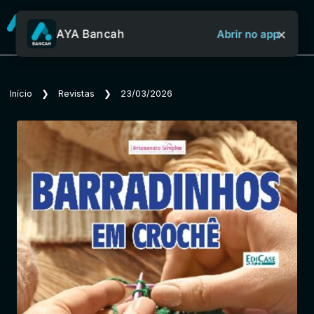
×
AYA Bancah
Abrir no app
Sobre o Aya Bancah
Início
❯
Revistas
❯
23/03/2026
Início
Revistas
Jornais
Notícias