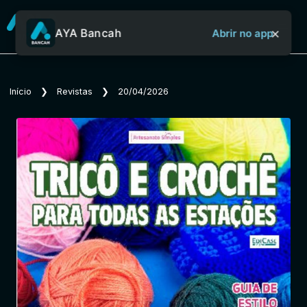
×
AYA Bancah
Abrir no app
Sobre o Aya Bancah
Início
❯
Revistas
❯
20/04/2026
Início
Revistas
Jornais
Notícias