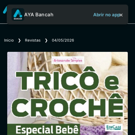
×
AYA Bancah
Abrir no app
Sobre o Aya Bancah
Início
❯
Revistas
❯
04/05/2026
Início
Revistas
Jornais
Notícias