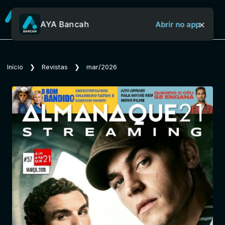
×
AYA Bancah
Abrir no app
Sobre o Aya Bancah
Início
❯
Revistas
❯
mar/2026
Início
Revistas
Jornais
Notícias