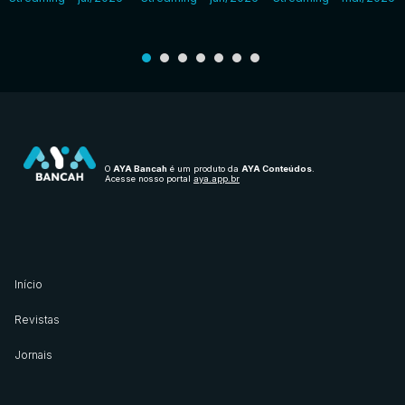
O
AYA Bancah
é um produto da
AYA Conteúdos
.
Acesse nosso portal
aya.app.br
Início
Revistas
Jornais