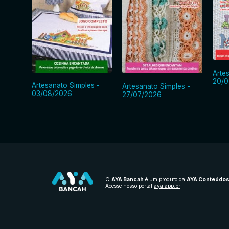
Arte
20/0
Artesanato Simples -
Artesanato Simples -
03/08/2026
27/07/2026
O
AYA Bancah
é um produto da
AYA Conteúdo
Acesse nosso portal
aya.app.br