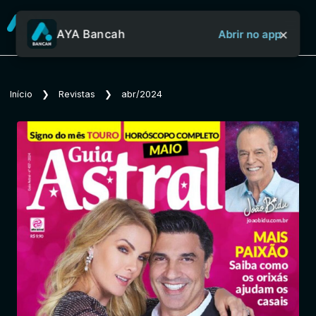
×
AYA Bancah
Abrir no app
Sobre o Aya Bancah
Início
❯
Revistas
❯
abr/2024
Início
Revistas
Jornais
Notícias