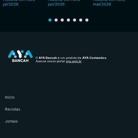
jul/2026
jun/2026
mai/2026
O
AYA Bancah
é um produto da
AYA Conteúdos
.
Acesse nosso portal
aya.app.br
Início
Revistas
Jornais