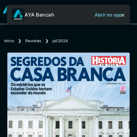
×
AYA Bancah
Abrir no app
Sobre o Aya Bancah
Início
❯
Revistas
❯
jul/2024
Início
Revistas
Jornais
Notícias