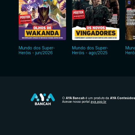
Mundo dos Super-
Mundo dos Super-
Mund
Heróis - jun/2026
Heróis - ago/2025
Heró
O
AYA Bancah
é um produto da
AYA Conteúdo
Acesse nosso portal
aya.app.br