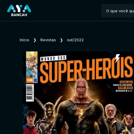
Início
❯
Revistas
❯
out/2022