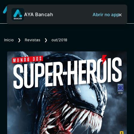
×
AYA Bancah
Abrir no app
Sobre o Aya Bancah
Início
❯
Revistas
❯
out/2018
Início
Revistas
Jornais
Notícias