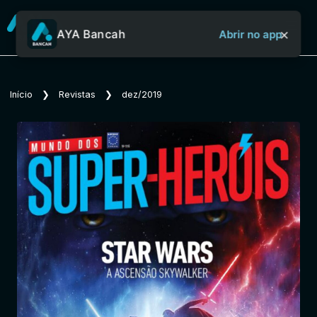
×
AYA Bancah
Abrir no app
Sobre o Aya Bancah
Início
❯
Revistas
❯
dez/2019
Início
Revistas
Jornais
Notícias