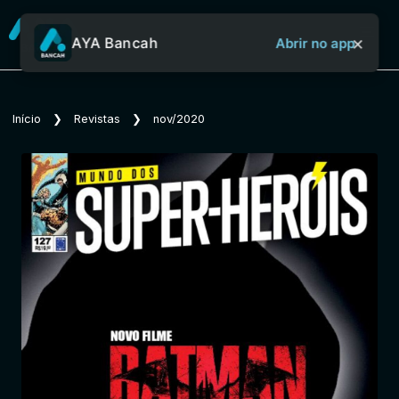
×
AYA Bancah
Abrir no app
Sobre o Aya Bancah
Início
❯
Revistas
❯
nov/2020
Início
Revistas
Jornais
Notícias